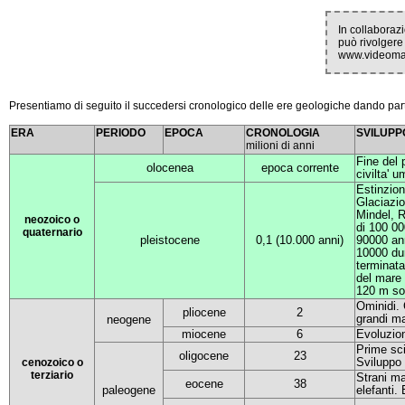
In collaborazi
può rivolgere 
www.videomar
Presentiamo di seguito il succedersi cronologico delle ere geologiche dando partico
ERA
PERIODO
EPOCA
CRONOLOGIA
SVILUPP
milioni di anni
Fine del 
olocenea
epoca corrente
civilta' 
Estinzio
Glaciazio
Mindel, R
neozo
ico o
di 100 00
quaternario
pleistocene
0,1 (10.000 anni)
90000 anni
10000 dur
terminata 
del mare 
120 m sott
Ominidi.
pliocene
2
grandi m
neogene
miocene
6
Evoluzio
Prime sc
oligocene
23
Sviluppo 
cenozoico o
terziario
Strani ma
eocene
38
paleogene
elefanti.