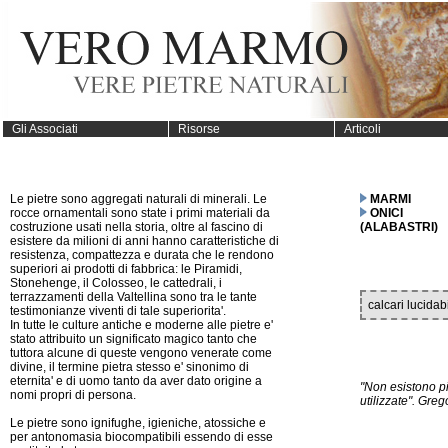
Gli Associati
Risorse
Articoli
Le pietre sono aggregati naturali di minerali. Le
MARMI
rocce ornamentali sono state i primi materiali da
ONICI
costruzione usati nella storia, oltre al fascino di
(ALABASTRI)
esistere da milioni di anni hanno caratteristiche di
resistenza, compattezza e durata che le rendono
superiori ai prodotti di fabbrica: le Piramidi,
Stonehenge, il Colosseo, le cattedrali, i
terrazzamenti della Valtellina sono tra le tante
calcari lucidabi
testimonianze viventi di tale superiorita'.
In tutte le culture antiche e moderne alle pietre e'
stato attribuito un significato magico tanto che
tuttora alcune di queste vengono venerate come
divine, il termine pietra stesso e' sinonimo di
eternita' e di uomo tanto da aver dato origine a
"Non esistono pi
nomi propri di persona.
utilizzate". Gre
Le pietre sono ignifughe, igieniche, atossiche e
per antonomasia biocompatibili essendo di esse