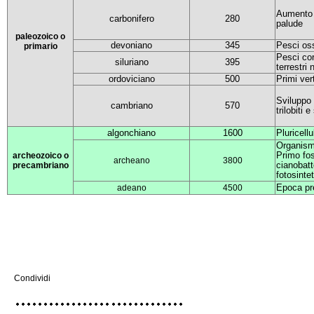
Aumento A
carbonifero
280
palude
paleozoico o
devoniano
345
Pesci oss
primario
Pesci cor
siluriano
395
terrestri 
ordoviciano
500
Primi vert
Sviluppo 
cambriano
570
trilobiti 
algonchiano
1600
Pluricell
Organismi
Primo foss
archeozoico o
archeano
3800
cianobatt
precambriano
fotosinte
Epoca pr
adeano
4500
Condividi