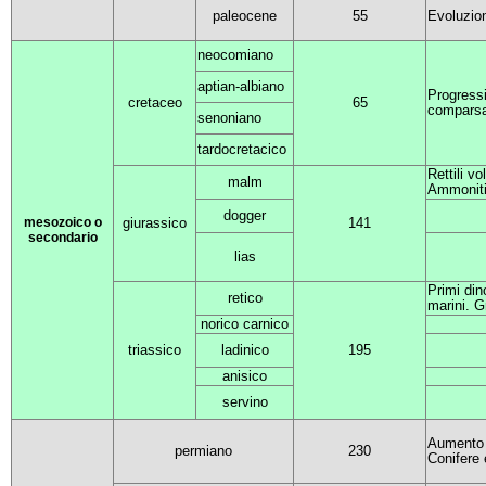
paleocene
55
Evoluzio
neocomiano
aptian-albiano
Progressi
cretaceo
65
comparsa
senoniano
tardocretacico
Rettili vo
malm
Ammonit
dogger
mesozoico o
giurassico
141
secondario
lias
Primi dino
retico
marini. G
norico carnico
triassico
ladinico
195
anisico
servino
Aumento r
permiano
230
Conifere