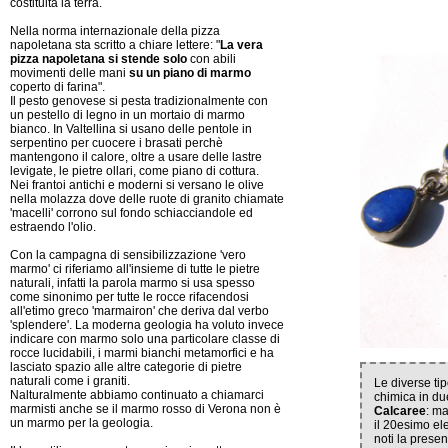
costituita la terra.
Nella norma internazionale della pizza
napoletana sta scritto a chiare lettere: "
La vera
pizza napoletana si stende solo
con abili
movimenti delle mani
su un piano di marmo
coperto di farina".
Il pesto genovese si pesta tradizionalmente con
un pestello di legno in un mortaio di marmo
bianco. In Valtellina si usano delle pentole in
serpentino per cuocere i brasati perchè
mantengono il calore, oltre a usare delle lastre
levigate, le pietre ollari, come piano di cottura.
Nei frantoi antichi e moderni si versano le olive
nella molazza dove delle ruote di granito chiamate
'macelli' corrono sul fondo schiacciandole ed
estraendo l'olio.
Con la campagna di sensibilizzazione 'vero
marmo' ci riferiamo all'insieme di tutte le pietre
naturali, infatti la parola marmo si usa spesso
come sinonimo per tutte le rocce rifacendosi
all'etimo greco 'marmairon' che deriva dal verbo
'splendere'. La moderna geologia ha voluto invece
indicare con marmo solo una particolare classe di
rocce lucidabili, i marmi bianchi metamorfici e ha
lasciato spazio alle altre categorie di pietre
naturali come i graniti.
Le diverse ti
Nalturalmente abbiamo continuato a chiamarci
chimica in du
marmisti anche se il marmo rosso di Verona non è
Calcaree
: ma
un marmo per la geologia.
il 20esimo el
noti la presen