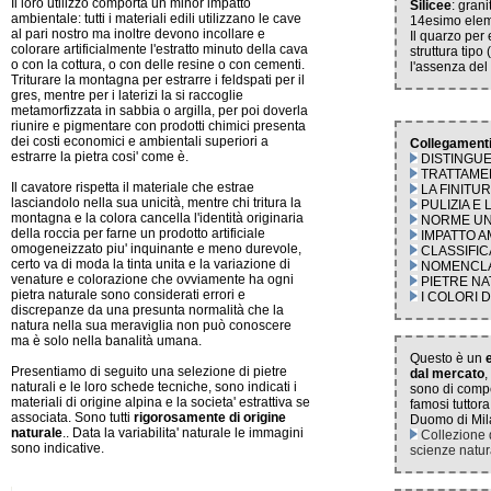
Il loro utilizzo comporta un minor impatto
Silicee
: grani
ambientale: tutti i materiali edili utilizzano le cave
14esimo elem
al pari nostro ma inoltre devono incollare e
Il quarzo per 
colorare artificialmente l'estratto minuto della cava
struttura tip
o con la cottura, o con delle resine o con cementi.
l'assenza del
Triturare la montagna per estrarre i feldspati per il
gres, mentre per i laterizi la si raccoglie
metamorfizzata in sabbia o argilla, per poi doverla
riunire e pigmentare con prodotti chimici presenta
dei costi economici e ambientali superiori a
Collegamenti
estrarre la pietra cosi' come è.
DISTINGU
TRATTAMEN
Il cavatore rispetta il materiale che estrae
LA FINITU
lasciandolo nella sua unicità, mentre chi tritura la
PULIZIA E
montagna e la colora cancella l'identità originaria
NORME UN
della roccia per farne un prodotto artificiale
IMPATTO A
omogeneizzato piu' inquinante e meno durevole,
CLASSIFI
certo va di moda la tinta unita e la variazione di
NOMENCL
venature e colorazione che ovviamente ha ogni
PIETRE NA
pietra naturale sono considerati errori e
I COLORI 
discrepanze da una presunta normalità che la
natura nella sua meraviglia non può conoscere
ma è solo nella banalità umana.
Questo è un
Presentiamo di seguito una selezione di pietre
dal mercato
,
naturali e le loro schede tecniche, sono indicati i
sono di compe
materiali di origine alpina e la societa' estrattiva se
famosi tuttor
associata. Sono tutti
rigorosamente di origine
Duomo di Mila
naturale
.. Data la variabilita' naturale le immagini
Collezione 
sono indicative.
scienze natura